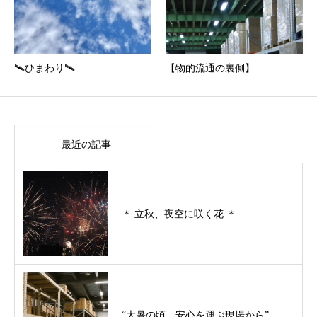
🛰ひまわり🛰
【物的流通の裏側】
最近の記事
＊ 立秋、夜空に咲く花 ＊
“大暑の頃、安心を運ぶ現場から”